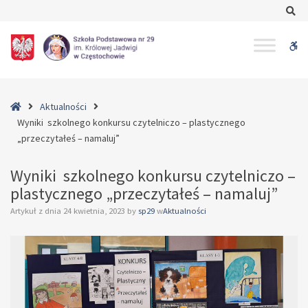
–
Se
Wyniki
szkolnego
W
konkursu
czytelniczo
bu
–
plastycznego
Home
Aktualności
„przeczytałeś
Wyniki szkolnego konkursu czytelniczo – plastycznego
–
„przeczytałeś – namaluj”
namaluj”
Wyniki szkolnego konkursu czytelniczo –
plastycznego „przeczytałeś – namaluj”
Artykuł z dnia
24 kwietnia, 2023
by
sp29
w
Aktualności