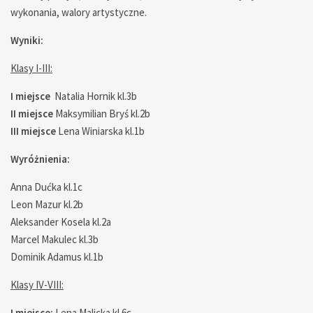
wykonania, walory artystyczne.
Wyniki:
Klasy I-III:
I miejsce
Natalia Hornik kl.3b
II miejsce
Maksymilian Bryś kl.2b
III miejsce
Lena Winiarska kl.1b
Wyróżnienia:
Anna Dućka kl.1c
Leon Mazur kl.2b
Aleksander Kosela kl.2a
Marcel Makulec kl.3b
Dominik Adamus kl.1b
Klasy IV-VIII:
I miejsce:
Lena Malicka kl.6c