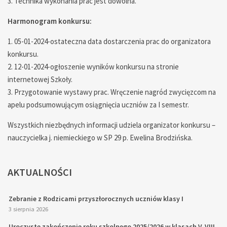
3. Technika wykonania prac jest dowolna.
Harmonogram konkursu:
1. 05-01-2024-ostateczna data dostarczenia prac do organizatora
konkursu.
2. 12-01-2024-ogłoszenie wyników konkursu na stronie
internetowej Szkoły.
3. Przygotowanie wystawy prac. Wręczenie nagród zwycięzcom na
apelu podsumowującym osiągnięcia uczniów za I semestr.
Wszystkich niezbędnych informacji udziela organizator konkursu –
nauczycielka j. niemieckiego w SP 29 p. Ewelina Brodzińska.
AKTUALNOŚCI
Zebranie z Rodzicami przyszłorocznych uczniów klasy I
3 sierpnia 2026
Uroczyste zakończenie roku szkolnego 2025/2026 w klasach V-VIII