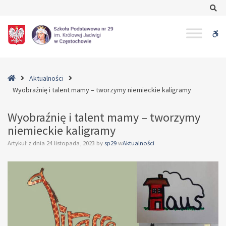
–
Se
Wyobraźnię
i
W
talent
mamy
bu
–
tworzymy
Home
Aktualności
niemieckie
Wyobraźnię i talent mamy – tworzymy niemieckie kaligramy
kaligramy
Wyobraźnię i talent mamy – tworzymy
niemieckie kaligramy
Artykuł z dnia
24 listopada, 2023
by
sp29
w
Aktualności