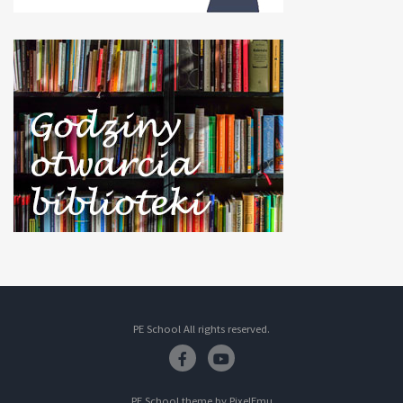
PE School All rights reserved.
Facebook
Youtube
PE School theme by
PixelEmu