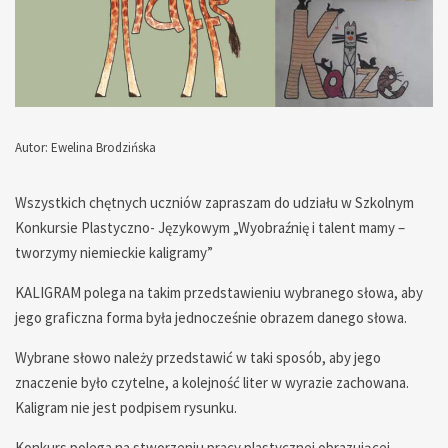
Autor: Ewelina Brodzińska
— — — — — — — — — — — — —
Wszystkich chętnych uczniów zapraszam do udziału w Szkolnym
Konkursie Plastyczno- Językowym „Wyobraźnię i talent mamy –
tworzymy niemieckie kaligramy”
KALIGRAM polega na takim przedstawieniu wybranego słowa, aby
jego graficzna forma była jednocześnie obrazem danego słowa.
Wybrane słowo należy przedstawić w taki sposób, aby jego
znaczenie było czytelne, a kolejność liter w wyrazie zachowana.
Kaligram nie jest podpisem rysunku.
Konkurs polega na stworzeniu pracy plastycznej obrazującej