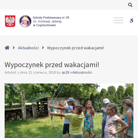
–
Se
Wypoczynek
przed
W
wakacjami!
bu
Home
Aktualności
Wypoczynek przed wakacjami!
Wypoczynek przed wakacjami!
Artykuł z dnia
21 czerwca, 2018
by
sp29
w
Aktualności