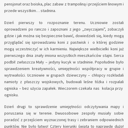
pensjonat oraz boiska, plac zabaw z trampoliną i przejściem linowym i
przede wszystkim… stadnina.
Dzień pierwszy to rozpoznanie terenu. Uczniowie zostali
oprowadzeni po ranczo i zapoznani z jego „zwyczajami”, zobaczyli
gdzie i jak można się bezpiecznie bawić, dowiedzieli się, kiedy mogą
przyglądać się sprowadzaniu koni z pastwisk i o której godzinie
mogą uczestniczyć w ich karmieniu. Największe wielbicielki koni już
pierwszego dnia znały imiona wszystkich mieszkańców stajni. Serca
podbił zwłaszcza Mały – jedyny kucyk w stadninie. Popołudnie było
sprawdzeniem kreatywności, umiejętności współpracy w grupie i
wytrwałości. Uczniowie w grupach dziewczyny – chłopcy rozkładali
namioty z płaszczy wojskowych, budowali leśne łóżka i rozpalali
ogniska – bez użycia zapałek. Wieczorem czekała nas kolacja przy
ognisku.
Dzień drugi to sprawdzenie umiejętności odczytywania mapy i
poruszania się w terenie. Dwuosobowe zespoły musiały sobie
poradzić z przejściem wyznaczonej trasy i zebraniem odpowiednich
punktów. Nie było łatwo! Cztery kierunki świata to naprawdę dużo!