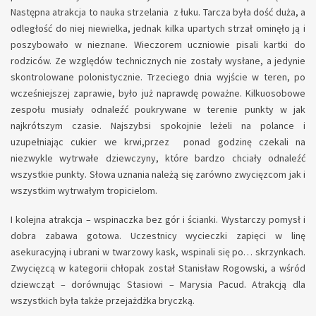
Następna atrakcja to nauka strzelania z łuku. Tarcza była dość duża, a
odległość do niej niewielka, jednak kilka upartych strzał ominęło ją i
poszybowało w nieznane. Wieczorem uczniowie pisali kartki do
rodziców. Ze względów technicznych nie zostały wysłane, a jedynie
skontrolowane polonistycznie. Trzeciego dnia wyjście w teren, po
wcześniejszej zaprawie, było już naprawdę poważne. Kilkuosobowe
zespołu musiały odnaleźć poukrywane w terenie punkty w jak
najkrótszym czasie. Najszybsi spokojnie leżeli na polance i
uzupełniając cukier we krwi,przez ponad godzinę czekali na
niezwykle wytrwałe dziewczyny, które bardzo chciały odnaleźć
wszystkie punkty. Słowa uznania należą się zarówno zwycięzcom jak i
wszystkim wytrwałym tropicielom.
I kolejna atrakcja – wspinaczka bez gór i ścianki. Wystarczy pomysł i
dobra zabawa gotowa. Uczestnicy wycieczki zapięci w linę
asekuracyjną i ubrani w twarzowy kask, wspinali się po… skrzynkach.
Zwycięzcą w kategorii chłopak został Stanisław Rogowski, a wśród
dziewcząt – dorównując Stasiowi – Marysia Pacud. Atrakcją dla
wszystkich była także przejażdżka bryczką.