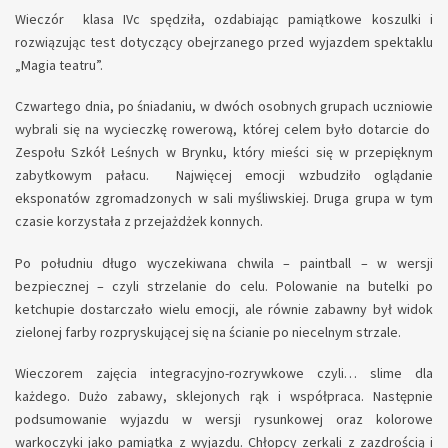
Wieczór klasa IVc spędziła, ozdabiając pamiątkowe koszulki i
rozwiązując test dotyczący obejrzanego przed wyjazdem spektaklu
„Magia teatru”.
Czwartego dnia, po śniadaniu, w dwóch osobnych grupach uczniowie
wybrali się na wycieczkę rowerową, której celem było dotarcie do
Zespołu Szkół Leśnych w Brynku, który mieści się w przepięknym
zabytkowym pałacu. Najwięcej emocji wzbudziło oglądanie
eksponatów zgromadzonych w sali myśliwskiej. Druga grupa w tym
czasie korzystała z przejażdżek konnych.
Po południu długo wyczekiwana chwila – paintball – w wersji
bezpiecznej – czyli strzelanie do celu. Polowanie na butelki po
ketchupie dostarczało wielu emocji, ale równie zabawny był widok
zielonej farby rozpryskującej się na ścianie po niecelnym strzale.
Wieczorem zajęcia integracyjno-rozrywkowe czyli… slime dla
każdego. Dużo zabawy, sklejonych rąk i współpraca. Następnie
podsumowanie wyjazdu w wersji rysunkowej oraz kolorowe
warkoczyki jako pamiątka z wyjazdu. Chłopcy zerkali z zazdrością i