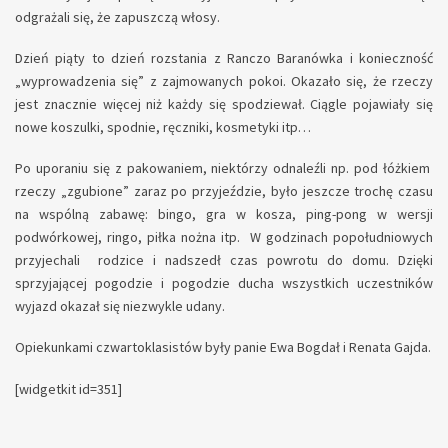
odgrażali się, że zapuszczą włosy.
Dzień piąty to dzień rozstania z Ranczo Baranówka i konieczność
„wyprowadzenia się” z zajmowanych pokoi. Okazało się, że rzeczy
jest znacznie więcej niż każdy się spodziewał. Ciągle pojawiały się
nowe koszulki, spodnie, ręczniki, kosmetyki itp…
Po uporaniu się z pakowaniem, niektórzy odnaleźli np. pod łóżkiem
rzeczy „zgubione” zaraz po przyjeździe, było jeszcze trochę czasu
na wspólną zabawę: bingo, gra w kosza, ping-pong w wersji
podwórkowej, ringo, piłka nożna itp. W godzinach popołudniowych
przyjechali rodzice i nadszedł czas powrotu do domu. Dzięki
sprzyjającej pogodzie i pogodzie ducha wszystkich uczestników
wyjazd okazał się niezwykle udany.
Opiekunkami czwartoklasistów były panie Ewa Bogdał i Renata Gajda.
[widgetkit id=351]