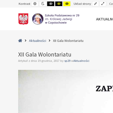
Default
Night
Black
Black
Yellow
Fixed
Wide
Kontrast
Układ strony
Cz
contrast
contrast
and
and
and
layout
layo
White
Yellow
Black
contrast
contrast
contrast
AKTUALN
–
XII
Home
Aktualności
XII Gala Wolontariatu
Gala
Wolontariatu
XII Gala Wolontariatu
Artykuł z dnia
19 grudnia, 2017
by
sp29
w
Aktualności