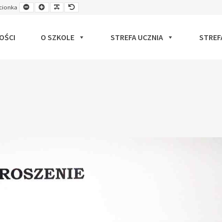
Smaller
Larger
Readable
Default
cionka
ut
Font
Font
Font
Font
OŚCI
O SZKOLE
STREFA UCZNIA
STREF