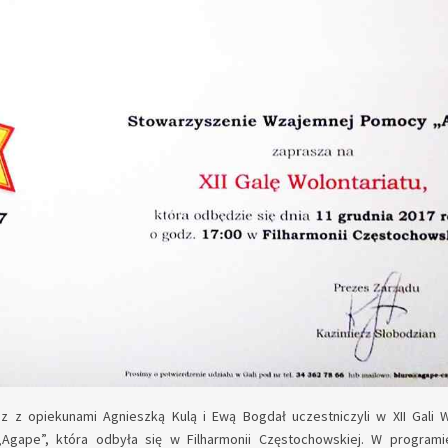
z z opiekunami Agnieszką Kulą i Ewą Bogdał uczestniczyli w XII Gali W
gape”, która odbyła się w Filharmonii Częstochowskiej. W programie