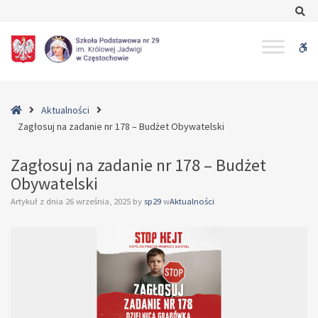
–
Se
Zagłosuj
na
W
zadanie
nr
bu
178
–
Home
Aktualności
Budżet
Zagłosuj na zadanie nr 178 – Budżet Obywatelski
Obywatelski
Zagłosuj na zadanie nr 178 – Budżet
Obywatelski
Artykuł z dnia
26 września, 2025
by
sp29
w
Aktualności