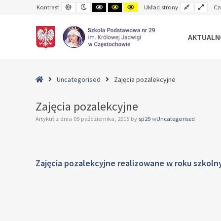
Default
Night
Black
Black
Yellow
Fixed
Wide
Kontrast
Układ strony
Cz
contrast
contrast
and
and
and
layout
layo
White
Yellow
Black
contrast
contrast
contrast
AKTUALN
–
Zajęcia
Home
Uncategorised
Zajęcia pozalekcyjne
pozalekcyjne
Zajęcia pozalekcyjne
Artykuł z dnia
09 października, 2015
by
sp29
w
Uncategorised
Zajęcia pozalekcyjne realizowane w roku szkol