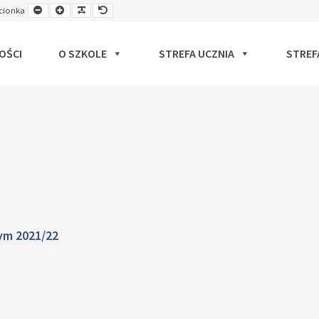
Smaller
Larger
Readable
Default
cionka
ut
Font
Font
Font
Font
OŚCI
O SZKOLE
STREFA UCZNIA
STREF
nym 2021/22