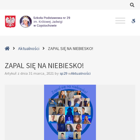
–
Se
ZAPAL
SIĘ
W
NA
NIEBIESKO!
bu
Home
Aktualności
ZAPAL SIĘ NA NIEBIESKO!
ZAPAL SIĘ NA NIEBIESKO!
Artykuł z dnia
31 marca, 2021
by
sp29
w
Aktualności