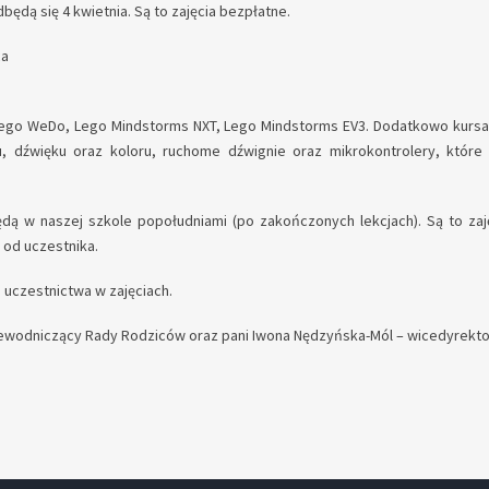
ędą się 4 kwietnia. Są to zajęcia bezpłatne.
ca
Lego WeDo, Lego Mindstorms NXT, Lego Mindstorms EV3. Dodatkowo kursa
u, dźwięku oraz koloru, ruchome dźwignie oraz mikrokontrolery, które 
dą w naszej szkole popołudniami (po zakończonych lekcjach). Są to zaję
ł od uczestnika.
 uczestnictwa w zajęciach.
zewodniczący Rady Rodziców oraz pani Iwona Nędzyńska-Mól – wicedyrekto