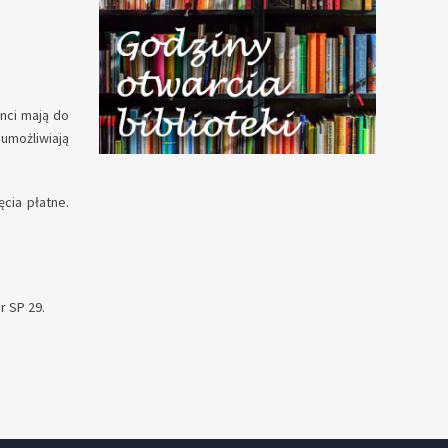
nci mają do
umożliwiają
cia płatne.
r SP 29.