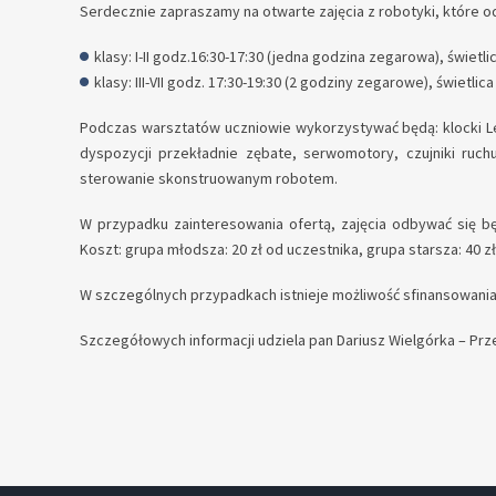
Serdecznie zapraszamy na otwarte zajęcia z robotyki, które odb
klasy: I-II godz.16:30-17:30 (jedna godzina zegarowa), świetli
klasy: III-VII godz. 17:30-19:30 (2 godziny zegarowe), świetlica
Podczas warsztatów uczniowie wykorzystywać będą: klocki 
dyspozycji przekładnie zębate, serwomotory, czujniki ruch
sterowanie skonstruowanym robotem.
W przypadku zainteresowania ofertą, zajęcia odbywać się bę
Koszt: grupa młodsza: 20 zł od uczestnika, grupa starsza: 40 z
W szczególnych przypadkach istnieje możliwość sfinansowania
Szczegółowych informacji udziela pan Dariusz Wielgórka – Pr