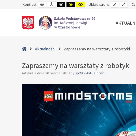
Default
Night
Black
Black
Yellow
Fixed
Wide
Kontrast
Układ strony
Cz
contrast
contrast
and
and
and
layout
layo
White
Yellow
Black
contrast
contrast
contrast
AKTUALN
–
Zapraszamy
Home
Aktualności
Zapraszamy na warsztaty z robotyki
na
warsztaty
Zapraszamy na warsztaty z robotyki
z
Artykuł z dnia
20 marca, 2018
by
sp29
w
Aktualności
robotyki