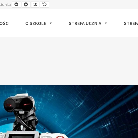
Smaller
Larger
Readable
Default
cionka
ut
Font
Font
Font
Font
OŚCI
O SZKOLE
STREFA UCZNIA
STREF