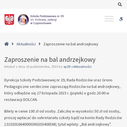
–
Se
Zaproszenie
na
W
bal
andrzejkowy
bu
Home
Aktualności
Zaproszenie na bal andrzejkowy
Zaproszenie na bal andrzejkowy
Artykuł z dnia
16 października, 2015
by
sp29
w
Aktualności
Dyrekcja Szkoły Podstawowej nr 29, Rada Rodziców oraz Grono
Pedagogiczne serdecznie zapraszają Rodziców na bal andrzejkowy,
który odbędzie się 27 listopada 2015 r. (piątek) o godz.20.00 w
restauracji DOLCAN.
Bilety w cenie 100 zł od osoby. Zaliczkę w wysokości 50 zł od osoby,
proszę wpłacać do sekretariatu szkoły bądź na konto Rady Rodziców
13102016640000360203406568; tytuł wpłaty: „Bal andrzejkowy”.