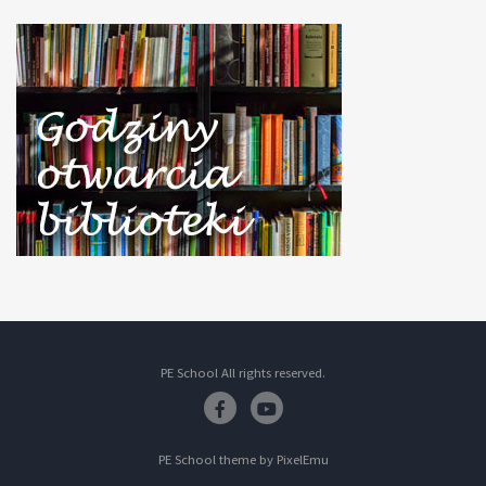
PE School All rights reserved.
Facebook
Youtube
PE School theme by
PixelEmu