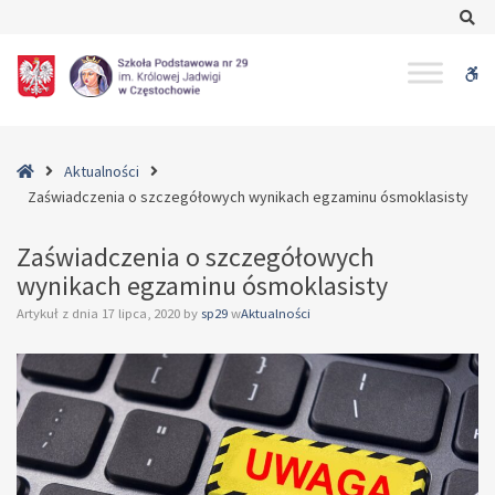
–
Se
Zaświadczenia
o
W
szczegółowych
wynikach
bu
egzaminu
ósmoklasisty
Home
Aktualności
Zaświadczenia o szczegółowych wynikach egzaminu ósmoklasisty
Zaświadczenia o szczegółowych
wynikach egzaminu ósmoklasisty
Artykuł z dnia
17 lipca, 2020
by
sp29
w
Aktualności