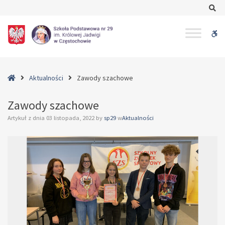
–
Se
Zawody
szachowe
W
bu
Home
Aktualności
Zawody szachowe
Zawody szachowe
Artykuł z dnia
03 listopada, 2022
by
sp29
w
Aktualności