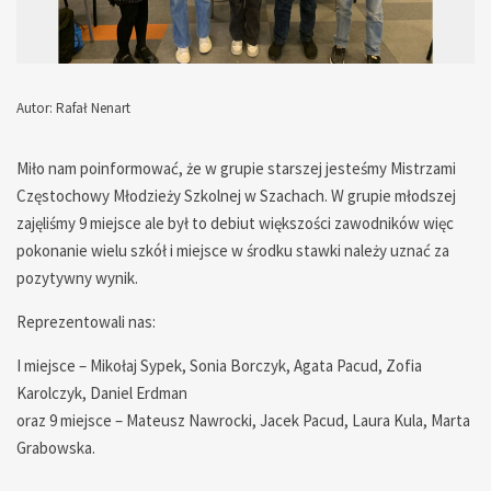
Autor: Rafał Nenart
— — — — — — — — — — — —
Miło nam poinformować, że w grupie starszej jesteśmy Mistrzami
Częstochowy Młodzieży Szkolnej w Szachach. W grupie młodszej
zajęliśmy 9 miejsce ale był to debiut większości zawodników więc
pokonanie wielu szkół i miejsce w środku stawki należy uznać za
pozytywny wynik.
Reprezentowali nas:
I miejsce – Mikołaj Sypek, Sonia Borczyk, Agata Pacud, Zofia
Karolczyk, Daniel Erdman
oraz 9 miejsce – Mateusz Nawrocki, Jacek Pacud, Laura Kula, Marta
Grabowska.