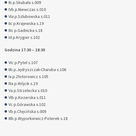
Ib p.Skubała s.009
IVb p.Niewczas s.010
VIa p.Szlubowska s.011
IIc p.Krajewska s.19
IIIc p.Gadnicka s.18
Id p.Krygier s.102
Godzina 17:30 – 18:30
VIc p.Pytel s.107
IIb p.Jędryszczak-Charuba s.106
Ia p.Złotorowicz s.105
IIIa p.Wójcik s.19
Va p.Strzelecka s.010
VIb p.Kozerska s.011
Vc p.Górawska s.102
Vb p.Chęcińska s.009
IIIb p.Wyporkiewicz-Poterek s.18