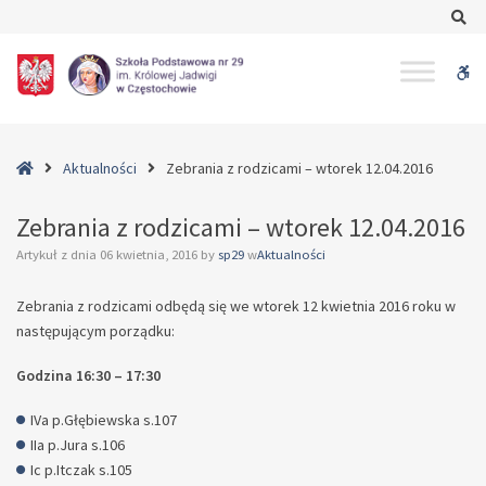
–
Se
Zebrania
z
W
rodzicami
–
bu
wtorek
12.04.2016
Home
Aktualności
Zebrania z rodzicami – wtorek 12.04.2016
Zebrania z rodzicami – wtorek 12.04.2016
Artykuł z dnia
06 kwietnia, 2016
by
sp29
w
Aktualności
Zebrania z rodzicami odbędą się we wtorek 12 kwietnia 2016 roku w
następującym porządku:
Godzina 16:30 – 17:30
IVa p.Głębiewska s.107
IIa p.Jura s.106
Ic p.Itczak s.105