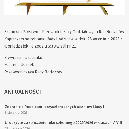
— — — — — — — — — — — — — — — — — — — — —
Szanowni Państwo – Przewodniczący Oddziałowych Rad Rodziców
Zapraszam na zebranie Rady Rodziców w dniu
25 września 2023
r.
(poniedziałek) o godz.
16:30
w sali nr
21
.
Z wyrazami szacunku
Marzena Ułamek
Przewodnicząca Rady Rodziców
AKTUALNOŚCI
Zebranie z Rodzicami przyszłorocznych uczniów klasy I
3 sierpnia 2026
Uroczyste zakończenie roku szkolnego 2025/2026 w klasach V-VIII
29 czerwca 2026