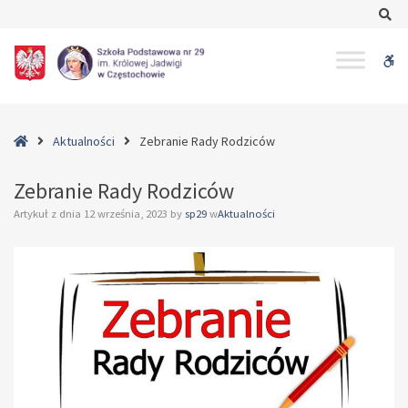
–
Se
Zebranie
Rady
W
Rodziców
bu
Home
Aktualności
Zebranie Rady Rodziców
Zebranie Rady Rodziców
Artykuł z dnia
12 września, 2023
by
sp29
w
Aktualności