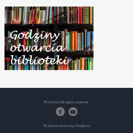
PE School All rights reserved.
Facebook
Youtube
PE School theme by
PixelEmu