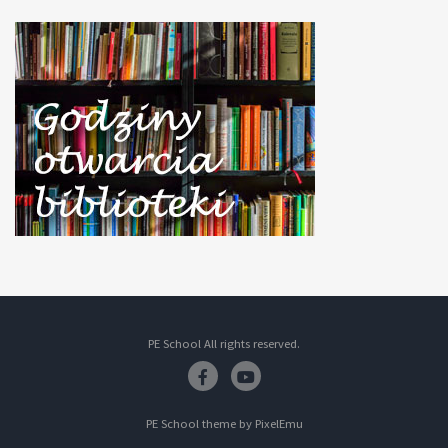
PE School All rights reserved.
Facebook
Youtube
PE School theme by
PixelEmu