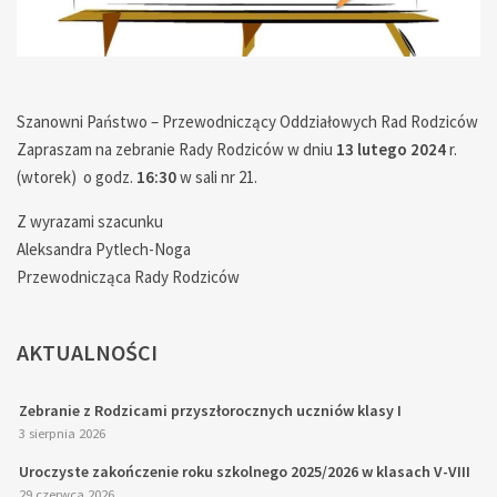
— — — — — — — — — — — — — — — — — — — — —
Szanowni Państwo – Przewodniczący Oddziałowych Rad Rodziców
Zapraszam na zebranie Rady Rodziców w dniu
13 lutego 2024
r.
(wtorek) o godz.
16:30
w sali nr 21.
Z wyrazami szacunku
Aleksandra Pytlech-Noga
Przewodnicząca Rady Rodziców
AKTUALNOŚCI
Zebranie z Rodzicami przyszłorocznych uczniów klasy I
3 sierpnia 2026
Uroczyste zakończenie roku szkolnego 2025/2026 w klasach V-VIII
29 czerwca 2026