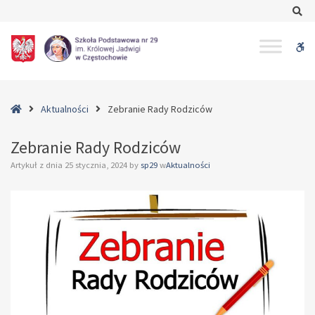
–
Se
Zebranie
Rady
W
Rodziców
bu
Home
Aktualności
Zebranie Rady Rodziców
Zebranie Rady Rodziców
Artykuł z dnia
25 stycznia, 2024
by
sp29
w
Aktualności