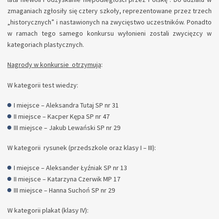
zmaganiach zgłosiły się cztery szkoły, reprezentowane przez trzech
„historycznych” i nastawionych na zwycięstwo uczestników. Ponadto
w ramach tego samego konkursu wyłonieni zostali zwycięzcy w
kategoriach plastycznych.
Nagrody w konkursie otrzymują
:
W kategorii test wiedzy:
I miejsce – Aleksandra Tutaj SP nr 31
II miejsce – Kacper Kępa SP nr 47
III miejsce – Jakub Lewański SP nr 29
W kategorii rysunek (przedszkole oraz klasy I – III):
I miejsce – Aleksander Łyźniak SP nr 13
II miejsce – Katarzyna Czerwik MP 17
III miejsce – Hanna Suchoń SP nr 29
W kategorii plakat (klasy IV):