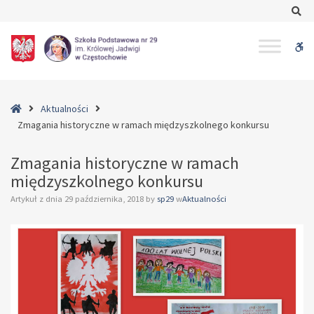
–
Se
Zmagania
historyczne
W
w
ramach
bu
międzyszkolnego
konkursu
Home
Aktualności
Zmagania historyczne w ramach międzyszkolnego konkursu
Zmagania historyczne w ramach
międzyszkolnego konkursu
Artykuł z dnia
29 października, 2018
by
sp29
w
Aktualności