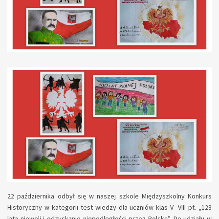
22 października odbył się w naszej szkole Międzyszkolny Konkurs
Historyczny w kategorii test wiedzy dla uczniów klas V- VIII pt. „123
lata niewoli i odzyskanie niepodległości przez Polskę”. Do udziału w