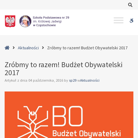
–
Se
Zróbmy
to
W
razem!
Budżet
bu
Obywatelski
2017
Home
Aktualności
Zróbmy to razem! Budżet Obywatelski 2017
Zróbmy to razem! Budżet Obywatelski
2017
Artykuł z dnia
04 października, 2016
by
sp29
w
Aktualności