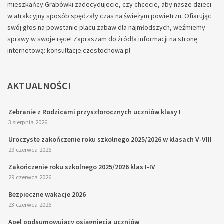
mieszkańcy Grabówki zadecydujecie, czy chcecie, aby nasze dzieci
w atrakcyjny sposób spędzały czas na świeżym powietrzu. Ofiarując
swój głos na powstanie placu zabaw dla najmłodszych, weźmiemy
sprawy w swoje ręce! Zapraszam do źródła informacji na stronę
internetową: konsultacje.czestochowa.pl
AKTUALNOŚCI
Zebranie z Rodzicami przyszłorocznych uczniów klasy I
3 sierpnia 2026
Uroczyste zakończenie roku szkolnego 2025/2026 w klasach V-VIII
29 czerwca 2026
Zakończenie roku szkolnego 2025/2026 klas I-IV
29 czerwca 2026
Bezpieczne wakacje 2026
23 czerwca 2026
Apel podsumowujący osiągnięcia uczniów