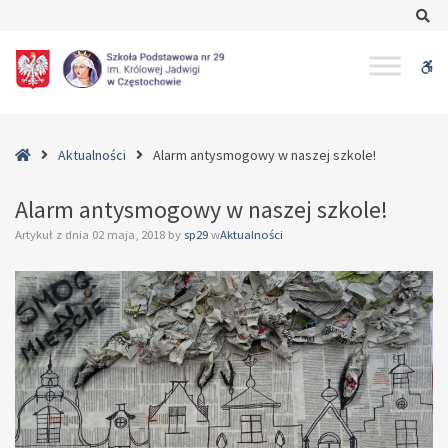
–
Se
Alarm
antysmogowy
W
w
naszej
bu
szkole!
Home
Aktualności
Alarm antysmogowy w naszej szkole!
Alarm antysmogowy w naszej szkole!
Artykuł z dnia
02 maja, 2018
by
sp29
w
Aktualności