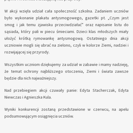
W akcji wzięła udział cała społeczność szkolna. Zadaniem uczniów
było wykonanie plakatu antysmogowego, gazetki pt. „Czym jest
smog i jak temu zjawisku przeciwdziałać” oraz napisanie listu do
sąsiada, który pali w piecu śmieciami. Dzieci klas młodszych miały
ułożyć krótką rymowankę antysmogową. Ostatniego dnia akcji
uczniowie mogli się ubrać na zielono, czyli w kolorze Ziemi, nadziei i
rozwijającej się przyrody.
Wszystkim uczniom dziękujemy za udział w zabawie i mamy nadzieję,
że temat ochrony najbliższego otoczenia, Ziemi i świata zawsze
będzie dla nich najważniejszy.
Nad przebiegiem akcji czuwały panie: Edyta Stacherczak, Edyta
Niewczas i Agnieszka Kula.
Wyniki konkurencji zostaną przedstawione w czerwcu, na apelu
podsumowującym osiągnięcia uczniów.