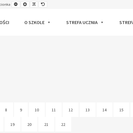
Smaller
Larger
Readable
Default
cionka
ut
Font
Font
Font
Font
OŚCI
O SZKOLE
STREFA UCZNIA
STREF
8
9
10
11
12
13
14
15
19
20
21
22