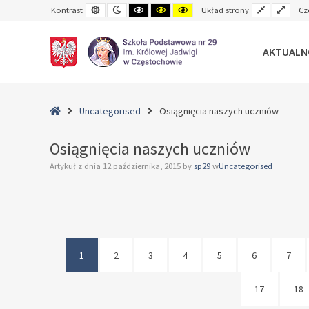
Default
Night
Black
Black
Yellow
Fixed
Wide
Kontrast
Układ strony
Cz
contrast
contrast
and
and
and
layout
layo
White
Yellow
Black
contrast
contrast
contrast
AKTUALN
–
Osiągnięcia
Home
Uncategorised
Osiągnięcia naszych uczniów
naszych
uczniów
Osiągnięcia naszych uczniów
Artykuł z dnia
12 października, 2015
by
sp29
w
Uncategorised
1
2
3
4
5
6
7
17
18