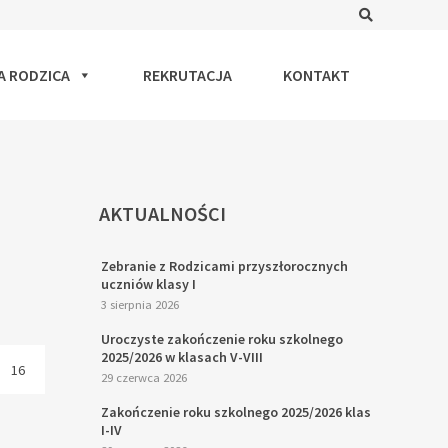
Search
A RODZICA
REKRUTACJA
KONTAKT
AKTUALNOŚCI
Zebranie z Rodzicami przyszłorocznych
uczniów klasy I
3 sierpnia 2026
Uroczyste zakończenie roku szkolnego
2025/2026 w klasach V-VIII
16
29 czerwca 2026
Zakończenie roku szkolnego 2025/2026 klas
I-IV